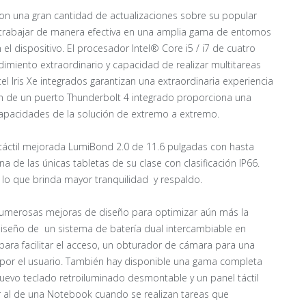
con una gran cantidad de actualizaciones sobre su popular
 trabajar de manera efectiva en una amplia gama de entornos
 el dispositivo. El procesador Intel® Core i5 / i7 de cuatro
imiento extraordinario y capacidad de realizar multitareas
tel Iris Xe integrados garantizan una extraordinaria experiencia
ión de un puerto Thunderbolt 4 integrado proporciona una
capacidades de la solución de extremo a extremo.
 táctil mejorada LumiBond 2.0 de 11.6 pulgadas con hasta
na de las únicas tabletas de su clase con clasificación IP66.
 lo que brinda mayor tranquilidad y respaldo.
numerosas mejoras de diseño para optimizar aún más la
ediseño de un sistema de batería dual intercambiable en
para facilitar el acceso, un obturador de cámara para una
e por el usuario. También hay disponible una gama completa
uevo teclado retroiluminado desmontable y un panel táctil
r al de una Notebook cuando se realizan tareas que