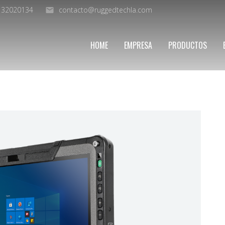
9 32020134
contacto@ruggedtechla.com
HOME
EMPRESA
PRODUCTOS