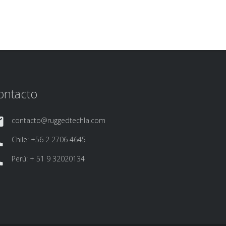
ontacto
contacto@ruggedtechla.com
Chile: +56 2 2706 4645
Perú: + 51 9 32020134