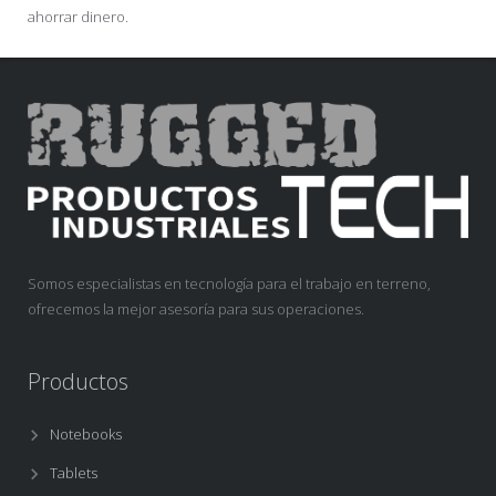
ahorrar dinero.
Somos especialistas en tecnología para el trabajo en terreno,
ofrecemos la mejor asesoría para sus operaciones.
Productos
Notebooks
Tablets