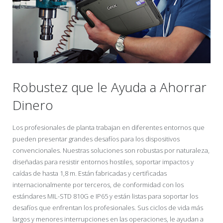
ACCESORIOS
Robustez que le Ayuda a Ahorrar
Dinero
Los profesionales de planta trabajan en diferentes entornos que
pueden presentar grandes desafíos para los dispositivos
convencionales. Nuestras soluciones son robustas por naturaleza,
diseñadas para resistir entornos hostiles, soportar impactos y
caídas de hasta 1,8 m. Están fabricadas y certificadas
internacionalmente por terceros, de conformidad con los
estándares MIL-STD 810G e IP65 y están listas para soportar los
desafíos que enfrentan los profesionales. Sus ciclos de vida más
largos y menores interrupciones en las operaciones, le ayudan a